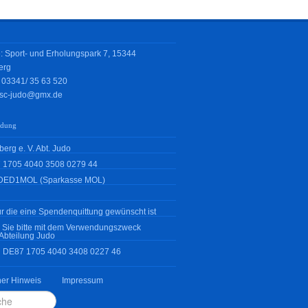
: Sport- und Erholungspark 7, 15344
erg
: 03341/
35 63 520
sc-judo@gmx.de
ndung
erg e. V. Abt. Judo
 1705 4040 3508 0279 44
DED1MOL (Sparkasse MOL)
r die eine Spendenquittung gewünscht ist
 Sie bitte mit dem Verwendungszweck
Abteilung Judo
N DE87 1705 4040 3408 0227 46
her Hinweis
Impressum
en