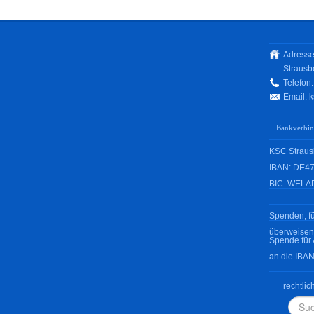
Adresse
Strausb
Telefon
Email:
k
Bankverbi
KSC Strausb
IBAN: DE47
BIC: WELA
Spenden, fü
überweisen
Spende für 
an die IBA
rechtlic
Such