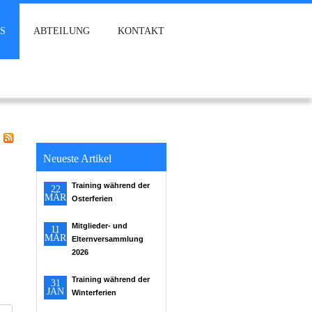
S
ABTEILUNG
KONTAKT
Neueste Artikel
Training während der
22
MÄR
Osterferien
Mitglieder- und
11
MÄR
Elternversammlung
2026
Training während der
31
JAN
Winterferien