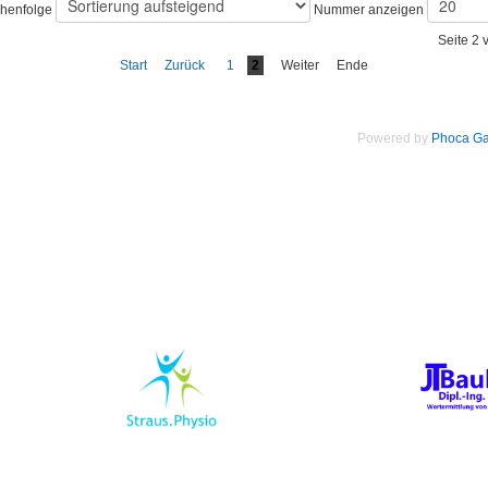
ihenfolge
Nummer anzeigen
Seite 2 
Start
Zurück
1
2
Weiter
Ende
Powered by
Phoca Ga