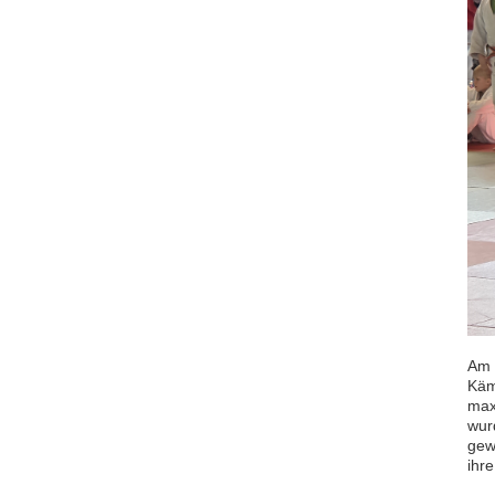
Am 
Käm
max
wur
gew
ihre