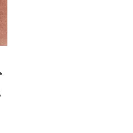
h,
n
n