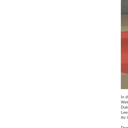
In 
Wet
Duk
Leet
Ihr
Den