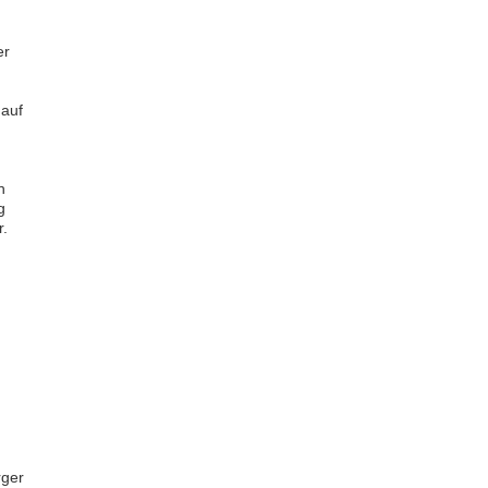
er
u
 auf
h
g
r.
g
rger