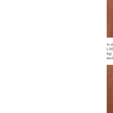
In 
(-50
kg) 
leic