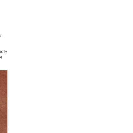
ie
urde
er