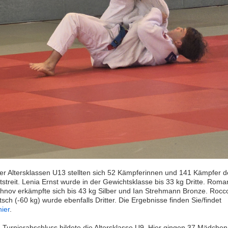
der Altersklassen U13 stellten sich 52 Kämpferinnen und 141 Kämpfer 
tstreit. Lenia Ernst wurde in der Gewichtsklasse bis 33 kg Dritte. Roma
hnov erkämpfte sich bis 43 kg Silber und Ian Strehmann Bronze. Rocc
sch (-60 kg) wurde ebenfalls Dritter. Die Ergebnisse finden Sie/findet
hier
.
 Turnierabschluss bildete die Altersklasse U9. Hier gingen 37 Mädchen