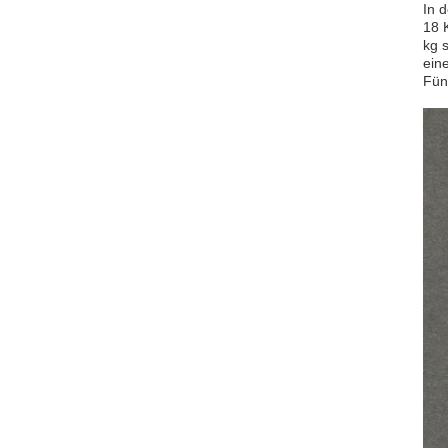
In 
18 
kg 
ein
Fünf