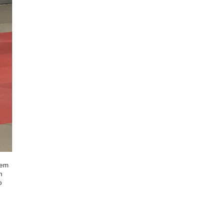
dem
n
o