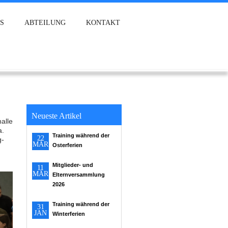
S
ABTEILUNG
KONTAKT
Neueste Artikel
alle
a.
Training während der
22
g-
MÄR
Osterferien
Mitglieder- und
11
MÄR
Elternversammlung
2026
Training während der
31
JAN
Winterferien