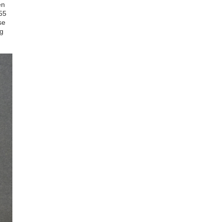
en
55
se
kg