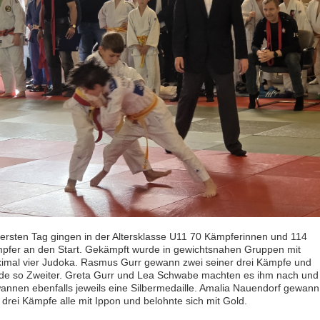
ersten Tag gingen in der Altersklasse U11 70 Kämpferinnen und 114
pfer an den Start. Gekämpft wurde in gewichtsnahen Gruppen mit
imal vier Judoka. Rasmus Gurr gewann zwei seiner drei Kämpfe und
de so Zweiter. Greta Gurr und Lea Schwabe machten es ihm nach und
annen ebenfalls jeweils eine Silbermedaille. Amalia Nauendorf gewann
 drei Kämpfe alle mit Ippon und belohnte sich mit Gold.