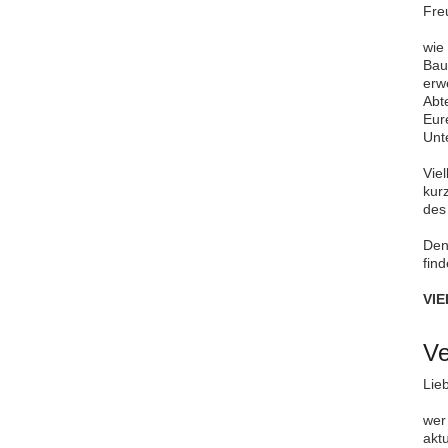
Fre
wie
Bau
erw
Abt
Eur
Unt
Vie
kur
des 
De
find
VIE
Ve
Lieb
wer
akt