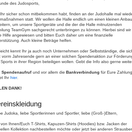
unde des Judosports,
 Ihr sicher schon mitbekommen habt, finden an der Judohalle mal wied
maßnahmen statt. Wir wollen die Halle endlich um einen kleinen Anba
eitern, um unsere Sportgeräte und die der die Halle mitnutzenden
eilung TeamGym sachgerecht unterbringen zu können. Hierbei sind wir
e Hilfe angewiesen und bitten Euch daher um eine finanzielle
erstützung. Auch kleine Beträge helfen.
lleicht kennt Ihr ja auch noch Unternehmen oder Selbstständige, die sic
z vorm Jahresende gern an einer solchen Spendenaktion zur Förderun
Sports in ihrer Region beteiligen wollen. Gebt die Info also gerne weite
n
Spendenaufruf
und vor allem die
Bankverbindung
für Eure Zahlun
et Ihr
hier
.
LEN DANK!
reinskleidung
e Judoka, liebe Sportlerinnen und Sportler, liebe (Groß-)Eltern,
 von Ihnen/Euch T-Shirts, Kapuzen-Shirts (Hoodies) bzw. Jacken der
uellen Kollektion nachbestellen möchte oder jetzt bei anderen Strausbe