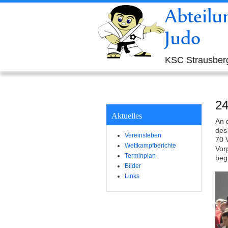
Abteilu
Judo
KSC Strausberg
24
Aktuelles
An 
des
Vereinsleben
70 
Wettkampfberichte
Vor
Terminplan
beg
Bilder
Links