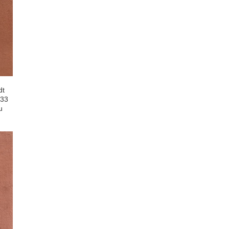
dt
-33
u