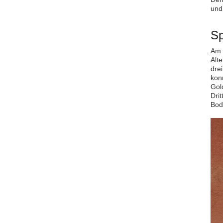
und
Sp
Am 
Alt
drei
kon
Gol
Drit
Bod