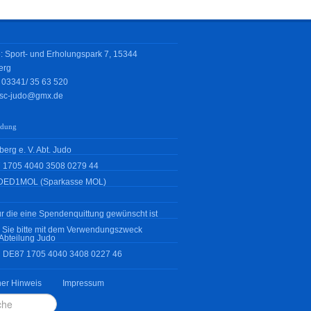
: Sport- und Erholungspark 7, 15344
erg
: 03341/
35 63 520
sc-judo@gmx.de
ndung
erg e. V. Abt. Judo
 1705 4040 3508 0279 44
DED1MOL (Sparkasse MOL)
r die eine Spendenquittung gewünscht ist
 Sie bitte mit dem Verwendungszweck
Abteilung Judo
N DE87 1705 4040 3408 0227 46
her Hinweis
Impressum
en