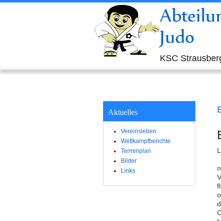
Abteilu
Judo
KSC Strausberg
E
Aktuelles
Vereinsleben
Wettkampfberichte
L
Terminplan
Bilder
n
Links
V
f
o
d
C