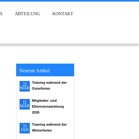
S
ABTEILUNG
KONTAKT
Neueste Artikel
Training während der
22
MÄR
Osterferien
Mitglieder- und
11
MÄR
Elternversammlung
2026
Training während der
31
JAN
Winterferien