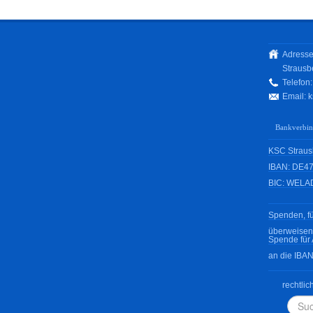
Adresse
Strausb
Telefon
Email:
k
Bankverbi
KSC Strausb
IBAN: DE47
BIC: WELA
Spenden, fü
überweisen
Spende für 
an die IBA
rechtlic
Such